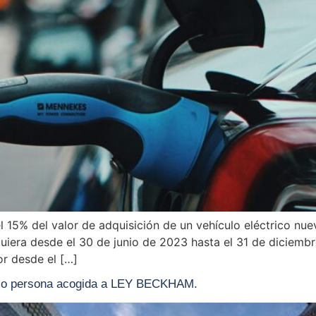
 15% del valor de adquisición de un vehículo eléctrico nue
dquiera desde el 30 de junio de 2023 hasta el 31 de diciemb
r desde el […]
 o persona acogida a LEY BECKHAM.