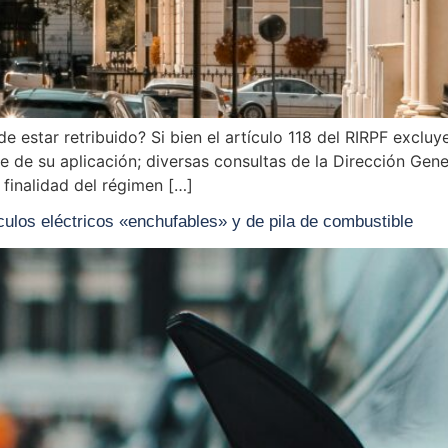
de estar retribuido? Si bien el artículo 118 del RIRPF exclu
de su aplicación; diversas consultas de la Dirección Gener
 finalidad del régimen […]
ulos eléctricos «enchufables» y de pila de combustible