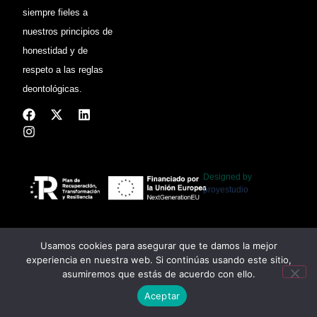
siempre fieles a
nuestros principios de
honestidad y de
respeto a las reglas
deontológicas.
Designed by
proyestudio
Usamos cookies para asegurar que te damos la mejor
©2024 ANA LEON ABOGADOS - MADRID
experiencia en nuestra web. Si continúas usando este sitio,
asumiremos que estás de acuerdo con ello.
Aceptar