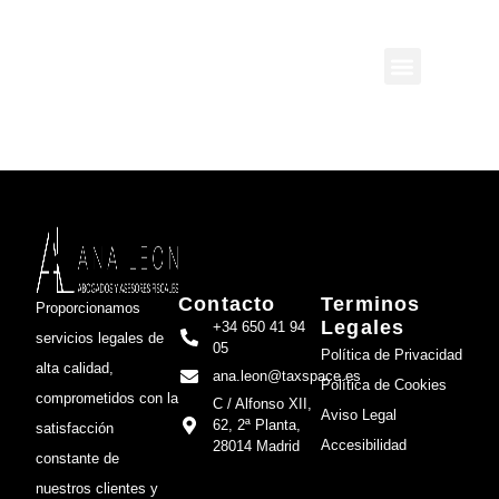
Contacto
Terminos
Proporcionamos
Legales
+34 650 41 94
servicios legales de
05
Política de Privacidad
alta calidad,
ana.leon@taxspace.es
Política de Cookies
comprometidos con la
C / Alfonso XII,
Aviso Legal
62, 2ª Planta,
satisfacción
Accesibilidad
28014 Madrid
constante de
nuestros clientes y