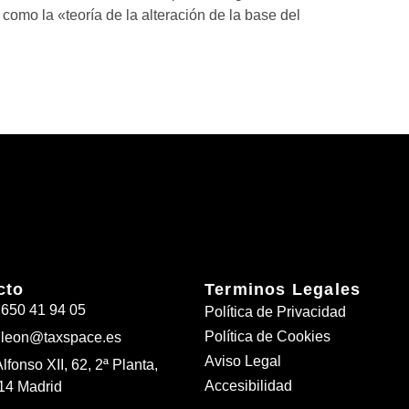
como la «teoría de la alteración de la base del
cto
Terminos Legales
 650 41 94 05
Política de Privacidad
Política de Cookies
.leon@taxspace.es
Aviso Legal
Alfonso XII, 62, 2ª Planta,
Accesibilidad
14 Madrid