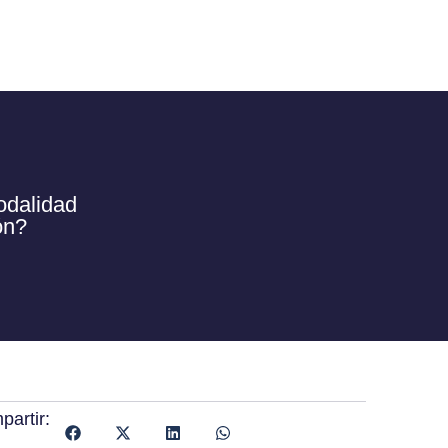
odalidad
ón?
artir: