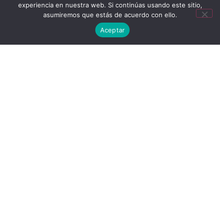
experiencia en nuestra web. Si continúas usando este sitio,
asumiremos que estás de acuerdo con ello.
Aceptar
Contacto
Consúltanos y recibe orientación legal
experta e individualizada para desarrollar
tus proyectos y acompañarte en el
complejo entorno tributario.